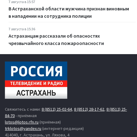
7 августа в 15:57
В Астраханской области мужчина признан виновным
в нападении на сотрудника полиции
7 августа в 15:36
Астраханцам рассказали об опасностях
чрезвычайного класса пожароопасности
Свяжитесь с нами:
8 (8512) 25-02-64
,
8 (8512) 28-17-62
,
8 (8512) 25-
84-70
- приёмная
lotos@lotos.rfn.ru
(приёмная)
trklotos@yandex.ru
(интернет-редакция)
414040, г. Астрахань, ул. Ляхова, 4