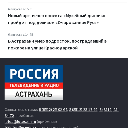
6 августа в 15:01
Новый арт-вечер проекта «Музейный дворик»
пройдёт под девизом «Очарованная Русь»
6 августа в 14:48
В Астрахани умер подросток, пострадавший в
пожаре на улице Краснодарской
Свяжитесь с нами:
8 (8512) 25-02-64
,
8 (8512) 28-17-62
,
8 (8512) 25-
84-70
- приёмная
lotos@lotos.rfn.ru
(приёмная)
trklotos@yandex.ru
(интернет-редакция)