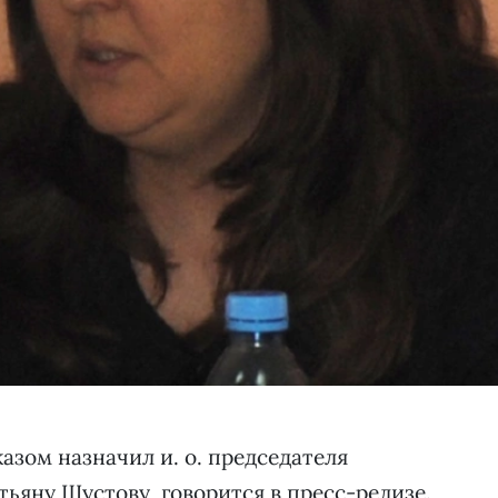
азом назначил и. о. председателя
тьяну Шустову, говорится в пресс-релизе.