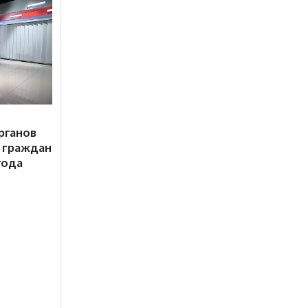
рганов
 граждан
года