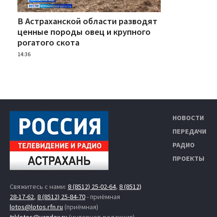
В Астраханской области разводят
ценные породы овец и крупного
рогатого скота
14:36
НОВОСТИ
ПЕРЕДАЧИ
РАДИО
ПРОЕКТЫ
Свяжитесь с нами:
8 (8512) 25-02-64
,
8 (8512)
28-17-62
,
8 (8512) 25-84-70
- приёмная
lotos@lotos.rfn.ru
(приёмная)
trklotos@yandex.ru
(интернет-редакция)