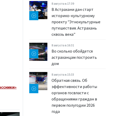
8 августа в 17:39
В Астрахани дан старт
историко-культурному
проекту "Этнокультурные
путешествия. Астрахань
сквозь века"
8 августа в 16:31
Во сколько обойдется
астраханцам построить
дом
8 августа в 15:33
Обратная связь. Об
эффективности работы
ассники»
органов госвласти с
обращениями граждан в
первом полугодии 2026
года