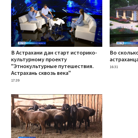
В Астрахани дан старт историко-
Во скольк
культурному проекту
астраханц
"Этнокультурные путешествия.
16:31
Астрахань сквозь века"
17:39