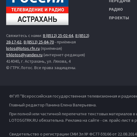
ПЕРЕДАЧИ
РАДИО
ПРОЕКТЫ
Свяжитесь с нами:
8 (8512) 25-02-64
,
8 (8512)
28-17-62
,
8 (8512) 25-84-70
- приёмная
lotos@lotos.rfn.ru
(приёмная)
trklotos@yandex.ru
(интернет-редакция)
414040, г. Астрахань, ул. Ляхова, 4
© ГТРК Лотос. Все права защищены.
ФГУП "Всероссийская государственная телевизионная и радиов
Главный редактор Панина Елена Валерьевна.
При полной или частичной перепечатке текстовых материалов в
LOTOSGTRK.RU обязательна. Реклама на сайте - см. прайс-лист в
Свидетельство о регистрации СМИ Эл № ФС77-59166 от 22.08.201