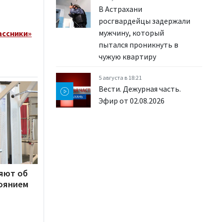
В Астрахани
росгвардейцы задержали
мужчину, который
ассники»
пытался проникнуть в
чужую квартиру
5 августа в 18:21
Вести. Дежурная часть.
Эфир от 02.08.2026
яют об
оянием