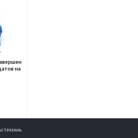
завершен
датов на
АСТРАХАНЬ