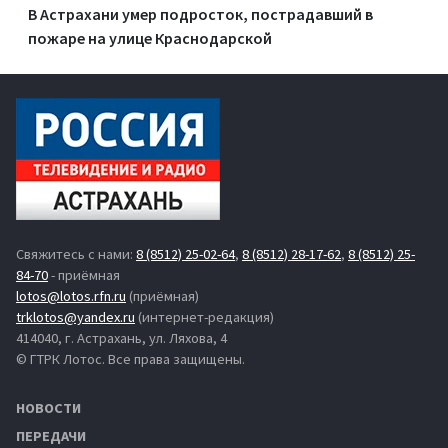
В Астрахани умер подросток, пострадавший в
пожаре на улице Краснодарской
Свяжитесь с нами:
8 (8512) 25-02-64
,
8 (8512) 28-17-62
,
8 (8512) 25-
84-70
- приёмная
lotos@lotos.rfn.ru
(приёмная)
trklotos@yandex.ru
(интернет-редакция)
414040, г. Астрахань, ул. Ляхова, 4
© ГТРК Лотос. Все права защищены.
НОВОСТИ
ПЕРЕДАЧИ