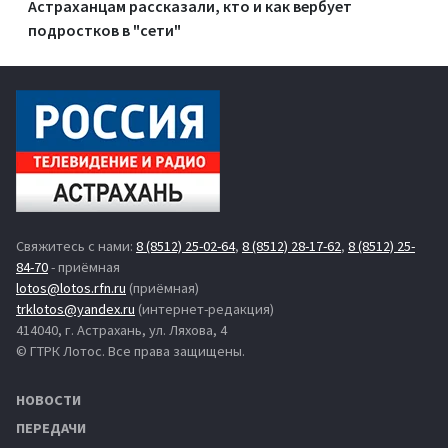
Астраханцам рассказали, кто и как вербует
подростков в "сети"
Свяжитесь с нами:
8 (8512) 25-02-64
,
8 (8512) 28-17-62
,
8 (8512) 25-
84-70
- приёмная
lotos@lotos.rfn.ru
(приёмная)
trklotos@yandex.ru
(интернет-редакция)
414040, г. Астрахань, ул. Ляхова, 4
© ГТРК Лотос. Все права защищены.
НОВОСТИ
ПЕРЕДАЧИ