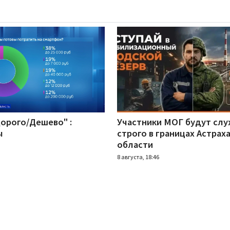
Дорого/Дешево" :
Участники МОГ будут сл
ы
строго в границах Астрах
области
8 августа, 18:46