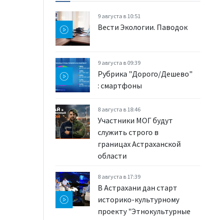
9 августа в 10:51
Вести Экологии. Паводок
9 августа в 09:39
Рубрика "Дорого/Дешево"
: смартфоны
8 августа в 18:46
Участники МОГ будут
служить строго в
границах Астраханской
области
8 августа в 17:39
В Астрахани дан старт
историко-культурному
проекту "Этнокультурные