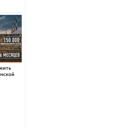
ужить
анской