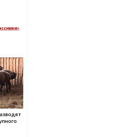
ассники»
разводят
упного