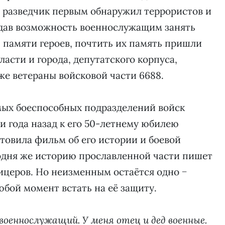
 разведчик первым обнаружил террористов и
 дав возможность военнослужащим занять
ь памяти героев, почтить их память пришли
асти и города, депутатского корпуса,
же ветераны войсковой части 6688.
амых боеспособных подразделений войск
и года назад к его 50-летнему юбилею
товила фильм об его истории и боевой
одня же историю прославленной части пишет
ицеров. Но неизменным остаётся одно −
юбой момент встать на её защиту.
военнослужащий. У меня отец и дед военные.