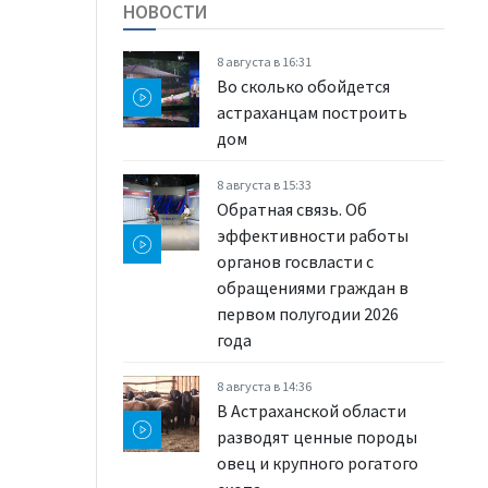
НОВОСТИ
8 августа в 16:31
Во сколько обойдется
астраханцам построить
дом
8 августа в 15:33
Обратная связь. Об
эффективности работы
органов госвласти с
обращениями граждан в
первом полугодии 2026
года
8 августа в 14:36
В Астраханской области
разводят ценные породы
овец и крупного рогатого