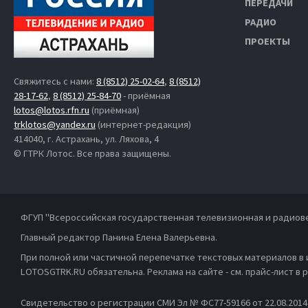
ПЕРЕДАЧИ
РАДИО
ПРОЕКТЫ
Свяжитесь с нами:
8 (8512) 25-02-64
,
8 (8512)
28-17-62
,
8 (8512) 25-84-70
- приёмная
lotos@lotos.rfn.ru
(приёмная)
trklotos@yandex.ru
(интернет-редакция)
414040, г. Астрахань, ул. Ляхова, 4
© ГТРК Лотос. Все права защищены.
ФГУП "Всероссийская государственная телевизионная и радиов
Главный редактор Панина Елена Валерьевна.
При полной или частичной перепечатке текстовых материалов в
LOTOSGTRK.RU обязательна. Реклама на сайте - см. прайс-лист в
Свидетельство о регистрации СМИ Эл № ФС77-59166 от 22.08.201