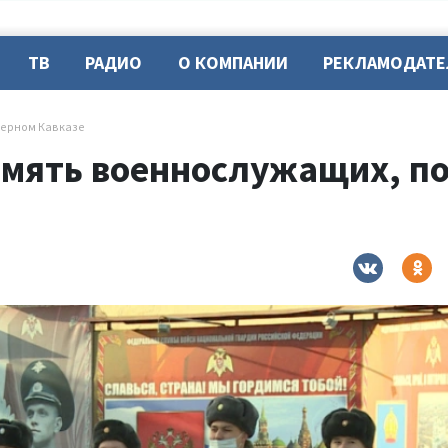
ТВ
РАДИО
О КОМПАНИИ
РЕКЛАМОДАТ
верном Кавказе
амять военнослужащих, п