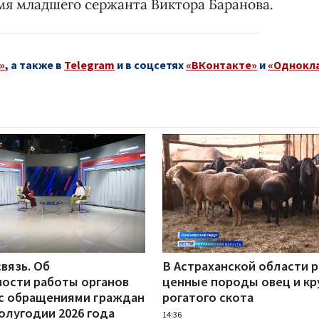
имя младшего сержанта Виктора Баранова.
»
, а также в
Telegram
и в соцсетях
«ВКонтакте»
и
«Однокл
вязь. Об
В Астраханской области 
ости работы органов
ценные породы овец и кр
 с обращениями граждан
рогатого скота
олугодии 2026 года
14:36