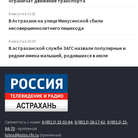
ограничат движение транспорта
8 августа в 11:02
В Астрахани на улице Минусинской сбили
несовершеннолетнего пешехода
8 августа в 10:39
В астраханской службе ЗАГС назвали популярные и
редкие имена малышей, родившихся в июле
Свяжитесь с нами:
8 (8512) 25-02-64
,
8 (8512) 28-17-62
,
8 (8512) 25-
84-70
- приёмная
lotos@lotos.rfn.ru
(приёмная)