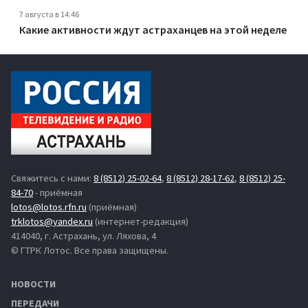
7 августа в 14:46
Какие активности ждут астраханцев на этой неделе
Свяжитесь с нами:
8 (8512) 25-02-64
,
8 (8512) 28-17-62
,
8 (8512) 25-
84-70
- приёмная
lotos@lotos.rfn.ru
(приёмная)
trklotos@yandex.ru
(интернет-редакция)
414040, г. Астрахань, ул. Ляхова, 4
© ГТРК Лотос. Все права защищены.
НОВОСТИ
ПЕРЕДАЧИ