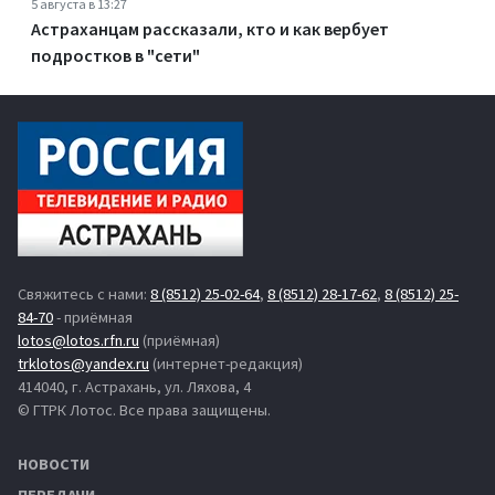
5 августа в 13:27
Астраханцам рассказали, кто и как вербует
подростков в "сети"
Свяжитесь с нами:
8 (8512) 25-02-64
,
8 (8512) 28-17-62
,
8 (8512) 25-
84-70
- приёмная
lotos@lotos.rfn.ru
(приёмная)
trklotos@yandex.ru
(интернет-редакция)
414040, г. Астрахань, ул. Ляхова, 4
© ГТРК Лотос. Все права защищены.
НОВОСТИ
ПЕРЕДАЧИ