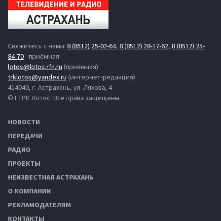
Свяжитесь с нами:
8 (8512) 25-02-64
,
8 (8512) 28-17-62
,
8 (8512) 25-
84-70
- приёмная
lotos@lotos.rfn.ru
(приёмная)
trklotos@yandex.ru
(интернет-редакция)
414040, г. Астрахань, ул. Ляхова, 4
© ГТРК Лотос. Все права защищены.
НОВОСТИ
ПЕРЕДАЧИ
РАДИО
ПРОЕКТЫ
НЕИЗВЕСТНАЯ АСТРАХАНЬ
О КОМПАНИИ
РЕКЛАМОДАТЕЛЯМ
КОНТАКТЫ