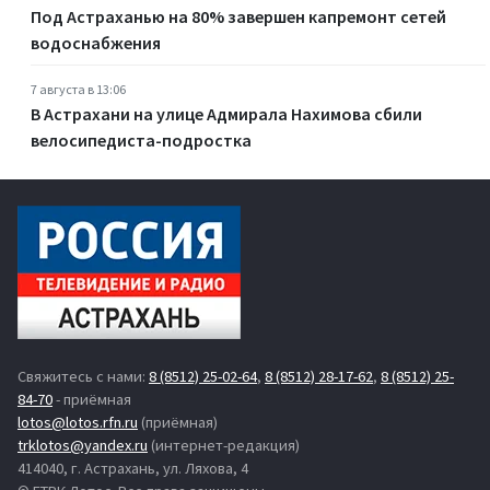
Под Астраханью на 80% завершен капремонт сетей
водоснабжения
7 августа в 13:06
В Астрахани на улице Адмирала Нахимова сбили
велосипедиста-подростка
Свяжитесь с нами:
8 (8512) 25-02-64
,
8 (8512) 28-17-62
,
8 (8512) 25-
84-70
- приёмная
lotos@lotos.rfn.ru
(приёмная)
trklotos@yandex.ru
(интернет-редакция)
414040, г. Астрахань, ул. Ляхова, 4