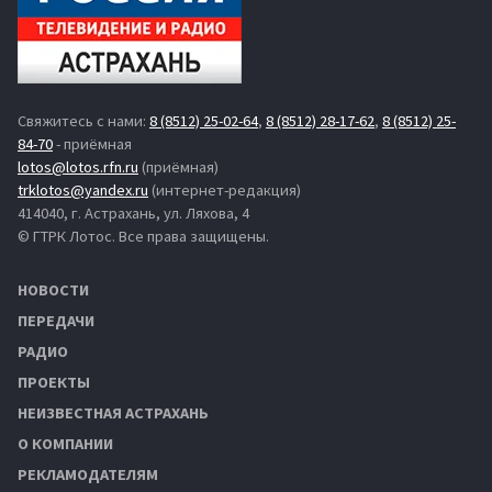
Свяжитесь с нами:
8 (8512) 25-02-64
,
8 (8512) 28-17-62
,
8 (8512) 25-
84-70
- приёмная
lotos@lotos.rfn.ru
(приёмная)
trklotos@yandex.ru
(интернет-редакция)
414040, г. Астрахань, ул. Ляхова, 4
© ГТРК Лотос. Все права защищены.
НОВОСТИ
ПЕРЕДАЧИ
РАДИО
ПРОЕКТЫ
НЕИЗВЕСТНАЯ АСТРАХАНЬ
О КОМПАНИИ
РЕКЛАМОДАТЕЛЯМ