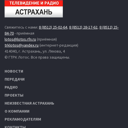
Свяжитесь с нами:
8 (8512) 25-02-64
,
8 (8512) 28-17-62
,
8 (8512) 25-
84-70
- приёмная
lotos@lotos.rfn.ru
(приёмная)
trklotos@yandex.ru
(интернет-редакция)
414040, г. Астрахань, ул. Ляхова, 4
© ГТРК Лотос. Все права защищены.
НОВОСТИ
ПЕРЕДАЧИ
РАДИО
ПРОЕКТЫ
НЕИЗВЕСТНАЯ АСТРАХАНЬ
О КОМПАНИИ
РЕКЛАМОДАТЕЛЯМ
КОНТАКТЫ