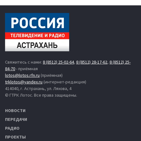
Свяжитесь с нами:
8 (8512) 25-02-64
,
8 (8512) 28-17-62
,
8 (8512) 25-
84-70
- приёмная
lotos@lotos.rfn.ru
(приёмная)
trklotos@yandex.ru
(интернет-редакция)
414040, г. Астрахань, ул. Ляхова, 4
© ГТРК Лотос. Все права защищены.
НОВОСТИ
ПЕРЕДАЧИ
РАДИО
ПРОЕКТЫ