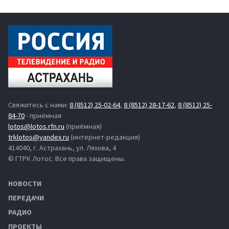
Свяжитесь с нами:
8 (8512) 25-02-64
,
8 (8512) 28-17-62
,
8 (8512) 25-
84-70
- приёмная
lotos@lotos.rfn.ru
(приёмная)
trklotos@yandex.ru
(интернет-редакция)
414040, г. Астрахань, ул. Ляхова, 4
© ГТРК Лотос. Все права защищены.
НОВОСТИ
ПЕРЕДАЧИ
РАДИО
ПРОЕКТЫ