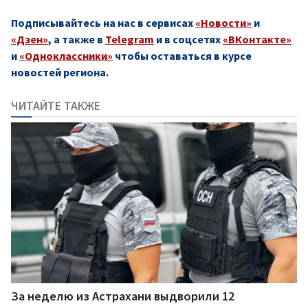
Подписывайтесь на нас в сервисах
«Новости»
и
«Дзен»
, а также в
Telegram
и в соцсетях
«ВКонтакте»
и
«Одноклассники»
чтобы оставаться в курсе
новостей региона.
ЧИТАЙТЕ ТАКЖЕ
За неделю из Астрахани выдворили 12