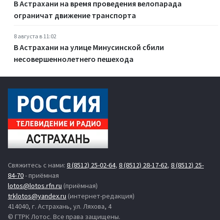
В Астрахани на время проведения велопарада
ограничат движение транспорта
8 августа в 11:02
В Астрахани на улице Минусинской сбили
несовершеннолетнего пешехода
Свяжитесь с нами:
8 (8512) 25-02-64
,
8 (8512) 28-17-62
,
8 (8512) 25-
84-70
- приёмная
lotos@lotos.rfn.ru
(приёмная)
trklotos@yandex.ru
(интернет-редакция)
414040, г. Астрахань, ул. Ляхова, 4
© ГТРК Лотос. Все права защищены.