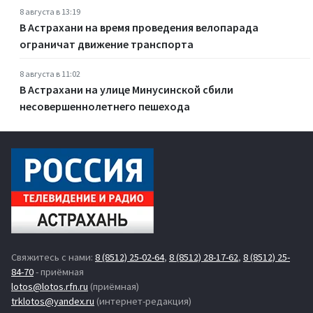
8 августа в 13:19
В Астрахани на время проведения велопарада
ограничат движение транспорта
8 августа в 11:02
В Астрахани на улице Минусинской сбили
несовершеннолетнего пешехода
Свяжитесь с нами:
8 (8512) 25-02-64
,
8 (8512) 28-17-62
,
8 (8512) 25-
84-70
- приёмная
lotos@lotos.rfn.ru
(приёмная)
trklotos@yandex.ru
(интернет-редакция)