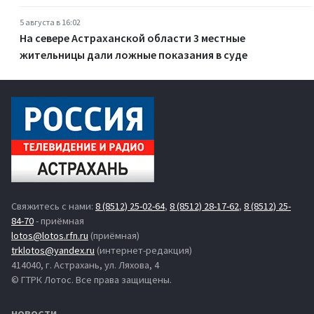
5 августа в 16:02
На севере Астраханской области 3 местные
жительницы дали ложные показания в суде
Свяжитесь с нами:
8 (8512) 25-02-64
,
8 (8512) 28-17-62
,
8 (8512) 25-
84-70
- приёмная
lotos@lotos.rfn.ru
(приёмная)
trklotos@yandex.ru
(интернет-редакция)
414040, г. Астрахань, ул. Ляхова, 4
© ГТРК Лотос. Все права защищены.
НОВОСТИ