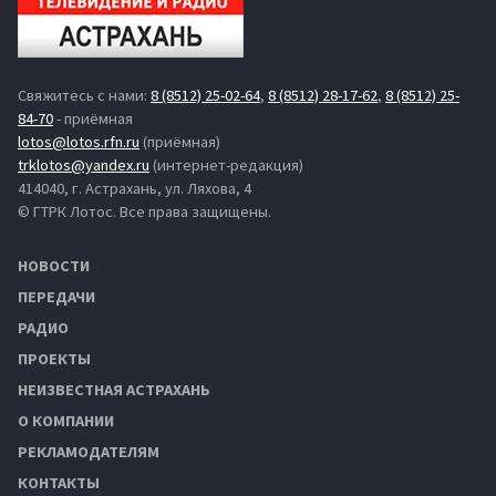
Свяжитесь с нами:
8 (8512) 25-02-64
,
8 (8512) 28-17-62
,
8 (8512) 25-
84-70
- приёмная
lotos@lotos.rfn.ru
(приёмная)
trklotos@yandex.ru
(интернет-редакция)
414040, г. Астрахань, ул. Ляхова, 4
© ГТРК Лотос. Все права защищены.
НОВОСТИ
ПЕРЕДАЧИ
РАДИО
ПРОЕКТЫ
НЕИЗВЕСТНАЯ АСТРАХАНЬ
О КОМПАНИИ
РЕКЛАМОДАТЕЛЯМ
КОНТАКТЫ