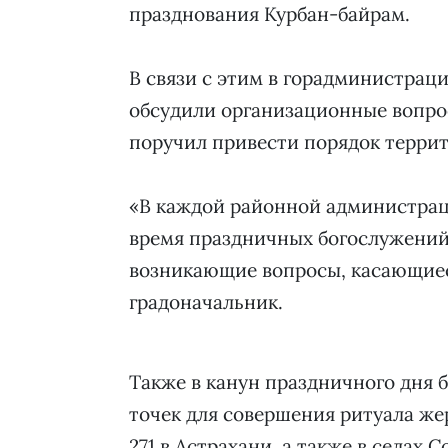
празднования Курбан-байрам.
В связи с этим в горадминистрац
обсудили организационные вопро
поручил привести порядок терри
«В каждой районной администрац
время праздничных богослужений
возникающие вопросы, касающиес
градоначальник.
Также в канун праздничного дня 
точек для совершения ритуала же
271 в Астрахани, а также в селах С