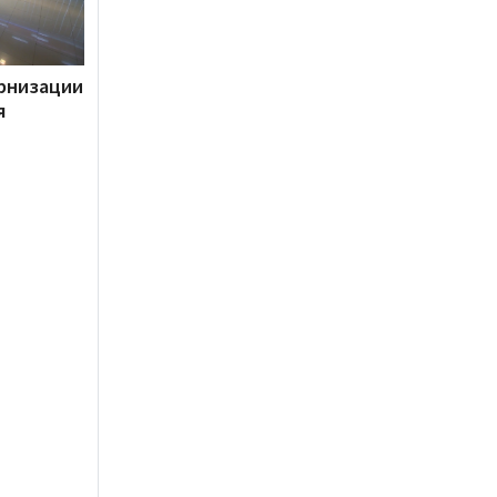
рнизации
я