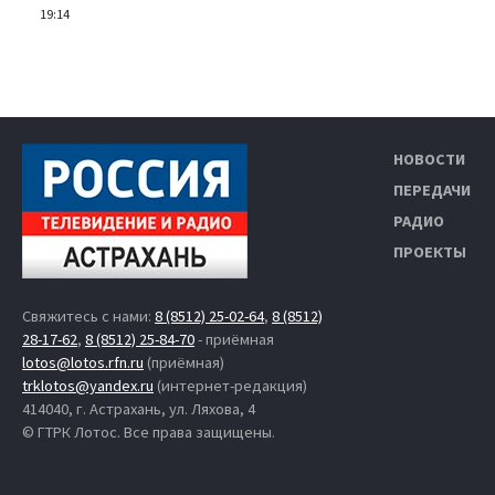
19:14
НОВОСТИ
ПЕРЕДАЧИ
РАДИО
ПРОЕКТЫ
Свяжитесь с нами:
8 (8512) 25-02-64
,
8 (8512)
28-17-62
,
8 (8512) 25-84-70
- приёмная
lotos@lotos.rfn.ru
(приёмная)
trklotos@yandex.ru
(интернет-редакция)
414040, г. Астрахань, ул. Ляхова, 4
© ГТРК Лотос. Все права защищены.