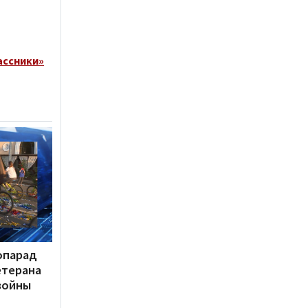
ассники»
опарад
етерана
войны