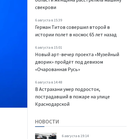
свекрови
6 августа в 15:39
Герман Титов совершил второй в
истории полет в космос 65 лет назад
6 августа в 15:01
Новый арт-вечер проекта «Музейный
дворик» пройдёт под девизом
«Очарованная Русь»
6 августа в 14:48
В Астрахани умер подросток,
пострадавший в пожаре на улице
Краснодарской
НОВОСТИ
6 августа в 19:14