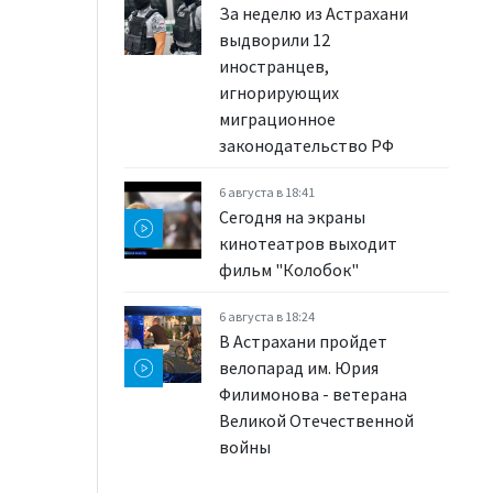
За неделю из Астрахани
выдворили 12
иностранцев,
игнорирующих
миграционное
законодательство РФ
6 августа в 18:41
Сегодня на экраны
кинотеатров выходит
фильм "Колобок"
6 августа в 18:24
В Астрахани пройдет
велопарад им. Юрия
Филимонова - ветерана
Великой Отечественной
войны