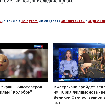
и смелые получат сладкие призы.
»
, а также в
Telegram
и в соцсетях
«ВКонтакте»
и
«Однокл
а экраны кинотеатров
В Астрахани пройдет вел
ильм "Колобок"
им. Юрия Филимонова - в
Великой Отечественной 
18:24