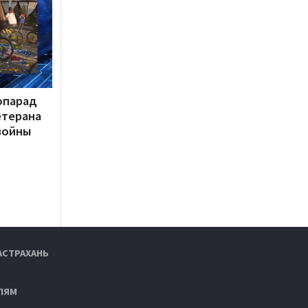
опарад
етерана
войны
АСТРАХАНЬ
ЛЯМ