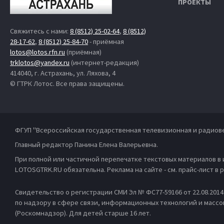
ПРОЕКТЫ
Свяжитесь с нами:
8 (8512) 25-02-64
,
8 (8512)
28-17-62
,
8 (8512) 25-84-70
- приёмная
lotos@lotos.rfn.ru
(приёмная)
trklotos@yandex.ru
(интернет-редакция)
414040, г. Астрахань, ул. Ляхова, 4
© ГТРК Лотос. Все права защищены.
ФГУП "Всероссийская государственная телевизионная и радиов
Главный редактор Панина Елена Валерьевна.
При полной или частичной перепечатке текстовых материалов в
LOTOSGTRK.RU обязательна. Реклама на сайте - см. прайс-лист в
Свидетельство о регистрации СМИ Эл № ФС77-59166 от 22.08.201
по надзору в сфере связи, информационных технологий и масс
(Роскомнадзор). Для детей старше 16 лет.