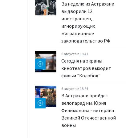
За неделю из Астрахани
выдворили 12
иностранцев,
игнорирующих
миграционное
законодательство РФ
6 августа в 18:41
Сегодня на экраны
кинотеатров выходит
фильм "Колобок"
6 августа в 18:24
В Астрахани пройдет
велопарад им. Юрия
Филимонова - ветерана
Великой Отечественной
войны