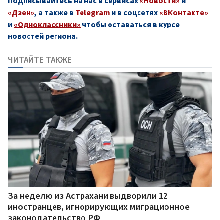
Подписывайтесь на нас в сервисах
«Новости»
и
«Дзен»
, а также в
Telegram
и в соцсетях
«ВКонтакте»
и
«Одноклассники»
чтобы оставаться в курсе
новостей региона.
ЧИТАЙТЕ ТАКЖЕ
За неделю из Астрахани выдворили 12
иностранцев, игнорирующих миграционное
законодательство РФ