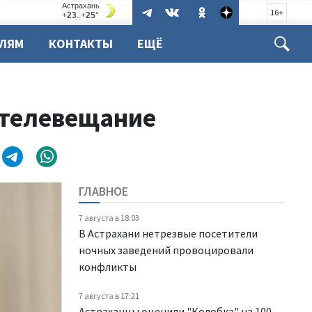
16+
ЕЛЯМ
КОНТАКТЫ
ЕЩЁ
 телевещание
ГЛАВНОЕ
7 августа в 18:03
В Астрахани нетрезвые посетители
ночных заведений провоцировали
конфликты
7 августа в 17:21
Астраханцы оценили "Колобка" на 100