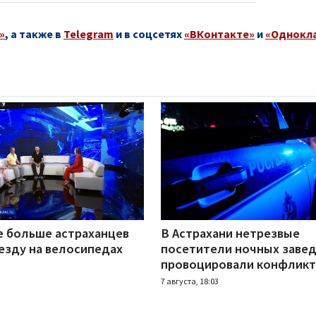
»
, а также в
Telegram
и в соцсетях
«ВКонтакте»
и
«Однокл
е больше астраханцев
В Астрахани нетрезвые
езду на велосипедах
посетители ночных заве
провоцировали конфлик
7 августа, 18:03