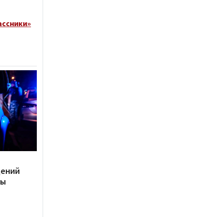
ассники»
дений
ты