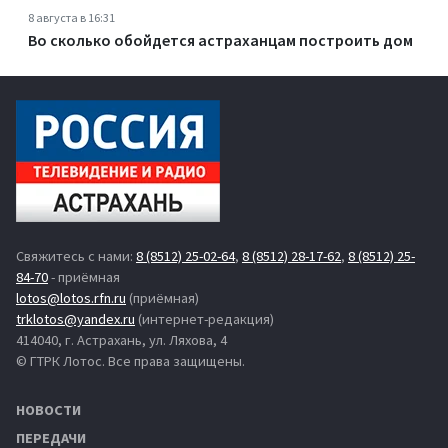
8 августа в 16:31
Во сколько обойдется астраханцам построить дом
Свяжитесь с нами:
8 (8512) 25-02-64
,
8 (8512) 28-17-62
,
8 (8512) 25-
84-70
- приёмная
lotos@lotos.rfn.ru
(приёмная)
trklotos@yandex.ru
(интернет-редакция)
414040, г. Астрахань, ул. Ляхова, 4
© ГТРК Лотос. Все права защищены.
НОВОСТИ
ПЕРЕДАЧИ