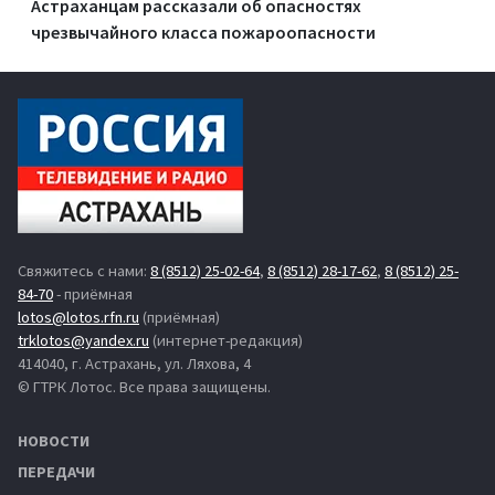
Астраханцам рассказали об опасностях
чрезвычайного класса пожароопасности
Свяжитесь с нами:
8 (8512) 25-02-64
,
8 (8512) 28-17-62
,
8 (8512) 25-
84-70
- приёмная
lotos@lotos.rfn.ru
(приёмная)
trklotos@yandex.ru
(интернет-редакция)
414040, г. Астрахань, ул. Ляхова, 4
© ГТРК Лотос. Все права защищены.
НОВОСТИ
ПЕРЕДАЧИ