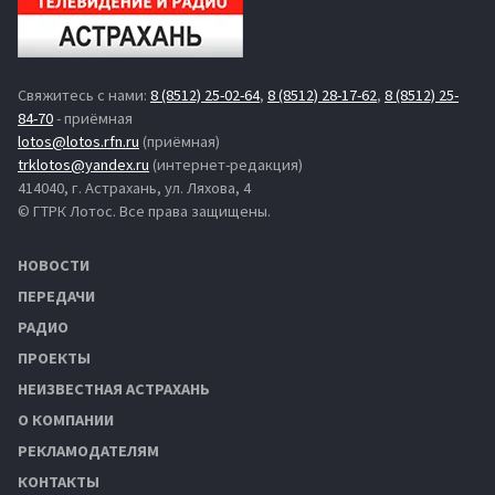
Свяжитесь с нами:
8 (8512) 25-02-64
,
8 (8512) 28-17-62
,
8 (8512) 25-
84-70
- приёмная
lotos@lotos.rfn.ru
(приёмная)
trklotos@yandex.ru
(интернет-редакция)
414040, г. Астрахань, ул. Ляхова, 4
© ГТРК Лотос. Все права защищены.
НОВОСТИ
ПЕРЕДАЧИ
РАДИО
ПРОЕКТЫ
НЕИЗВЕСТНАЯ АСТРАХАНЬ
О КОМПАНИИ
РЕКЛАМОДАТЕЛЯМ
КОНТАКТЫ