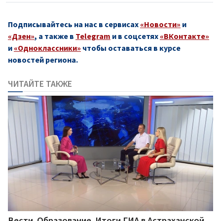
Подписывайтесь на нас в сервисах
«Новости»
и
«Дзен»
, а также в
Telegram
и в соцсетях
«ВКонтакте»
и
«Одноклассники»
чтобы оставаться в курсе
новостей региона.
ЧИТАЙТЕ ТАКЖЕ
Вести. Образование. Итоги ГИА в Астраханской