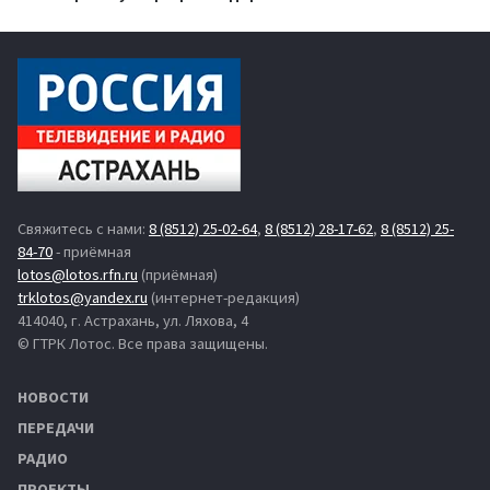
Свяжитесь с нами:
8 (8512) 25-02-64
,
8 (8512) 28-17-62
,
8 (8512) 25-
84-70
- приёмная
lotos@lotos.rfn.ru
(приёмная)
trklotos@yandex.ru
(интернет-редакция)
414040, г. Астрахань, ул. Ляхова, 4
© ГТРК Лотос. Все права защищены.
НОВОСТИ
ПЕРЕДАЧИ
РАДИО
ПРОЕКТЫ