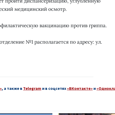
ет пройти диспансеризацию, углубленную
еский медицинский осмотр.
офилактическую вакцинацию против гриппа.
тделение №1 располагается по адресу: ул.
»
, а также в
Telegram
и в соцсетях
«ВКонтакте»
и
«Однокл