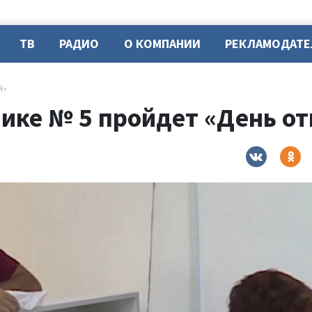
ТВ
РАДИО
О КОМПАНИИ
РЕКЛАМОДАТ
й»
нике № 5 пройдет «День о