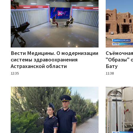
Вести Медицины. О модернизации
Съёмочная
системы здравоохранения
"Образы" о
Астраханской области
Бату
12:35
11:38