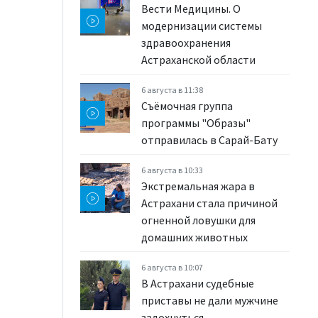
Вести Медицины. О
модернизации системы
здравоохранения
Астраханской области
6 августа в 11:38
Съёмочная группа
программы "Образы"
отправилась в Сарай-Бату
6 августа в 10:33
Экстремальная жара в
Астрахани стала причиной
огненной ловушки для
домашних животных
6 августа в 10:07
В Астрахани судебные
приставы не дали мужчине
задохнуться