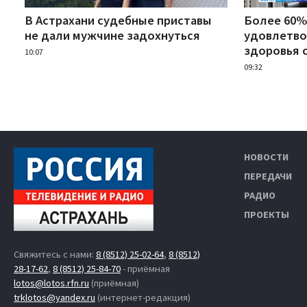
В Астрахани судебные приставы
Более 60%
не дали мужчине задохнуться
удовлетво
здоровья 
10:07
09:32
НОВОСТИ
ПЕРЕДАЧИ
РАДИО
ПРОЕКТЫ
Свяжитесь с нами:
8 (8512) 25-02-64
,
8 (8512)
28-17-62
,
8 (8512) 25-84-70
- приёмная
lotos@lotos.rfn.ru
(приёмная)
trklotos@yandex.ru
(интернет-редакция)