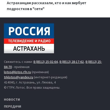
Астраханцам рассказали, кто и как вербует
подростков в "сети"
Свяжитесь с нами:
8 (8512) 25-02-64
,
8 (8512) 28-17-62
,
8 (8512) 25-
84-70
- приёмная
lotos@lotos.rfn.ru
(приёмная)
trklotos@yandex.ru
(интернет-редакция)
414040, г. Астрахань, ул. Ляхова, 4
© ГТРК Лотос. Все права защищены.
НОВОСТИ
ПЕРЕДАЧИ