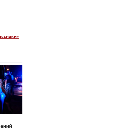
ассники»
дений