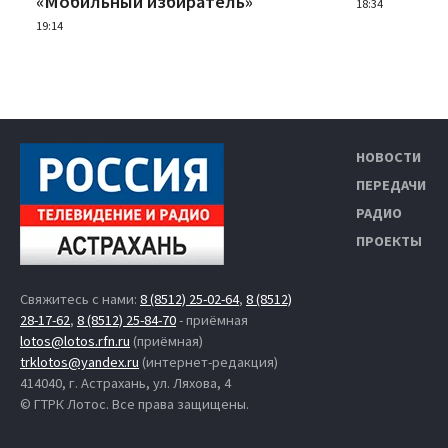
«Мобильный избиратель»
18:34
19:14
НОВОСТИ
ПЕРЕДАЧИ
РАДИО
ПРОЕКТЫ
Свяжитесь с нами:
8 (8512) 25-02-64
,
8 (8512)
28-17-62
,
8 (8512) 25-84-70
- приёмная
lotos@lotos.rfn.ru
(приёмная)
trklotos@yandex.ru
(интернет-редакция)
414040, г. Астрахань, ул. Ляхова, 4
© ГТРК Лотос. Все права защищены.