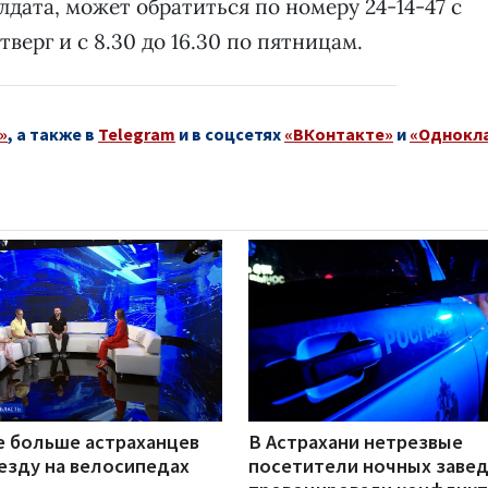
дата, может обратиться по номеру 24-14-47 с
тверг и с 8.30 до 16.30 по пятницам.
»
, а также в
Telegram
и в соцсетях
«ВКонтакте»
и
«Однокл
е больше астраханцев
В Астрахани нетрезвые
езду на велосипедах
посетители ночных заве