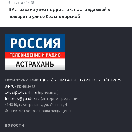
6 августа в 14:48
В Астрахани умер подросток, пострадавший в
пожаре на улице Краснодарской
Свяжитесь с нами:
8 (8512) 25-02-64
,
8 (8512) 28-17-62
,
8 (8512) 25-
84-70
- приёмная
lotos@lotos.rfn.ru
(приёмная)
trklotos@yandex.ru
(интернет-редакция)
414040, г. Астрахань, ул. Ляхова, 4
© ГТРК Лотос. Все права защищены.
НОВОСТИ