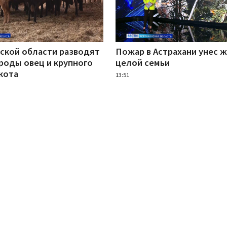
нской области разводят
Пожар в Астрахани унес 
роды овец и крупного
целой семьи
кота
13:51