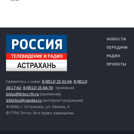
НОВОСТИ
ПЕРЕДАЧИ
РАДИО
ПРОЕКТЫ
Свяжитесь с нами:
8 (8512) 25-02-64
,
8 (8512)
28-17-62
,
8 (8512) 25-84-70
- приёмная
lotos@lotos.rfn.ru
(приёмная)
trklotos@yandex.ru
(интернет-редакция)
414040, г. Астрахань, ул. Ляхова, 4
© ГТРК Лотос. Все права защищены.