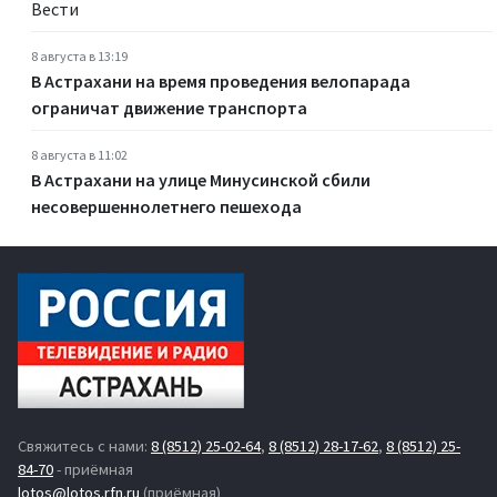
Вести
8 августа в 13:19
В Астрахани на время проведения велопарада
ограничат движение транспорта
8 августа в 11:02
В Астрахани на улице Минусинской сбили
несовершеннолетнего пешехода
Свяжитесь с нами:
8 (8512) 25-02-64
,
8 (8512) 28-17-62
,
8 (8512) 25-
84-70
- приёмная
lotos@lotos.rfn.ru
(приёмная)