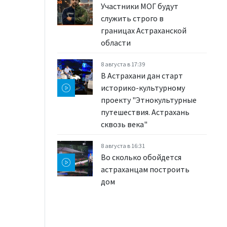
Участники МОГ будут
служить строго в
границах Астраханской
области
8 августа в 17:39
В Астрахани дан старт
историко-культурному
проекту "Этнокультурные
путешествия. Астрахань
сквозь века"
8 августа в 16:31
Во сколько обойдется
астраханцам построить
дом