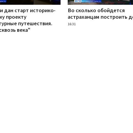
и дан старт историко-
Во сколько обойдется
му проекту
астраханцам построить 
турные путешествия.
16:31
сквозь века"