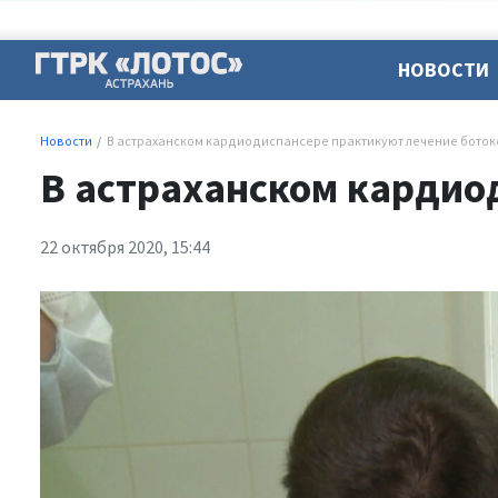
НОВОСТИ
Новости
В астраханском кардиодиспансере практикуют лечение боток
В астраханском кардио
22 октября 2020, 15:44