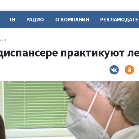
ТВ
РАДИО
О КОМПАНИИ
РЕКЛАМОДАТ
сом
диспансере практикуют л