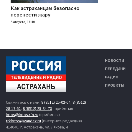
Как астраханцам безопасно
перенести жару
5 августа, 17:40
НОВОСТИ
ПЕРЕДАЧИ
РАДИО
ПРОЕКТЫ
Свяжитесь с нами:
8 (8512) 25-02-64
,
8 (8512)
28-17-62
,
8 (8512) 25-84-70
- приёмная
lotos@lotos.rfn.ru
(приёмная)
trklotos@yandex.ru
(интернет-редакция)
414040, г. Астрахань, ул. Ляхова, 4