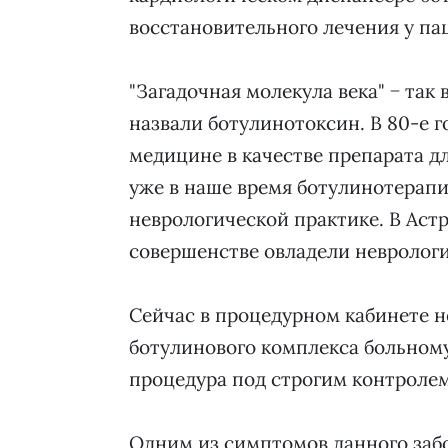
восстановительного лечения у па
"Загадочная молекула века" − так
назвали ботулинотоксин. В 80-е г
медицине в качестве препарата д
уже в наше время ботулинотерап
неврологической практике. В Аст
совершенстве овладели неврологи
Сейчас в процедурном кабинете 
ботулинового комплекса больному
процедура под строгим контролем
Одним из симптомов данного забо