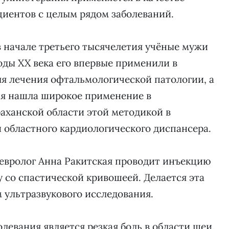
циентов с целым рядом заболеваний.
 в начале третьего тысячелетия учёные мужи
оды XX века его впервые применили в
ля лечения офтальмологической патологии, а
ия нашла широкое применение в
раханской области этой методикой в
 областного кардиологического диспансера.
невролог Анна Ракитская проводит инъекцию
 со спастической кривошеей. Делается эта
 ультразвукового исследования.
левания является резкая боль в области шеи.