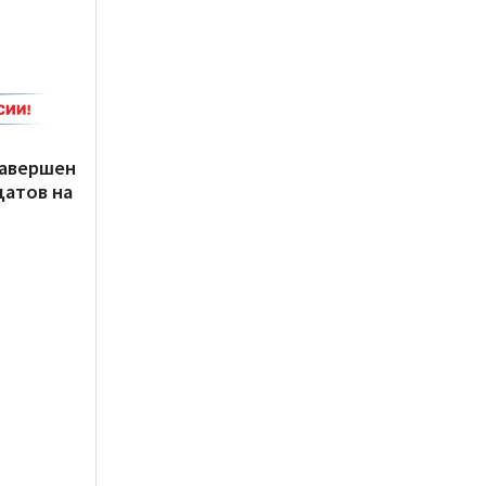
завершен
датов на