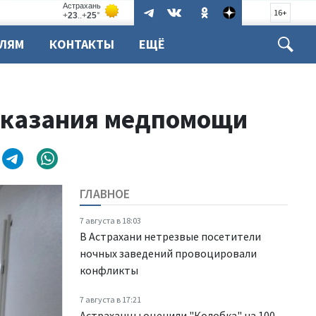
16+
ЕЛЯМ
КОНТАКТЫ
ЕЩЁ
оказания медпомощи
ГЛАВНОЕ
7 августа в 18:03
В Астрахани нетрезвые посетители
ночных заведений провоцировали
конфликты
7 августа в 17:21
Астраханцы оценили "Колобка" на 100