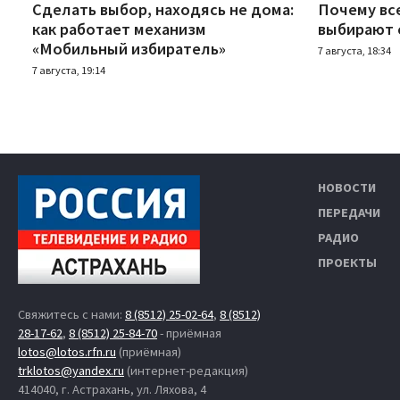
Сделать выбор, находясь не дома:
Почему вс
как работает механизм
выбирают 
«Мобильный избиратель»
7 августа, 18:34
7 августа, 19:14
НОВОСТИ
ПЕРЕДАЧИ
РАДИО
ПРОЕКТЫ
Свяжитесь с нами:
8 (8512) 25-02-64
,
8 (8512)
28-17-62
,
8 (8512) 25-84-70
- приёмная
lotos@lotos.rfn.ru
(приёмная)
trklotos@yandex.ru
(интернет-редакция)
414040, г. Астрахань, ул. Ляхова, 4