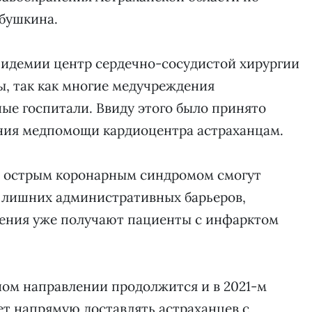
абушкина.
эпидемии центр сердечно-сосудистой хирургии
ы, так как многие медучреждения
ые госпитали. Ввиду этого было принято
ния медпомощи кардиоцентра астраханцам.
с острым коронарным синдромом смогут
 лишних административных барьеров,
ашения уже получают пациенты с инфарктом
нном направлении продолжится и в 2021-м
ет напрямую доставлять астраханцев с