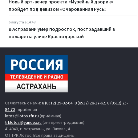
Новый арт-вечер проекта «Музейный дворик»
пройдёт под девизом «Очарованная Русь»
6 августа в 14:48
В Астрахани умер подросток, пострадавший в
пожаре на улице Краснодарской
Свяжитесь с нами:
8 (8512) 25-02-64
,
8 (8512) 28-17-62
,
8 (8512) 25-
84-70
- приёмная
lotos@lotos.rfn.ru
(приёмная)
trklotos@yandex.ru
(интернет-редакция)
414040, г. Астрахань, ул. Ляхова, 4
© ГТРК Лотос. Все права защищены.