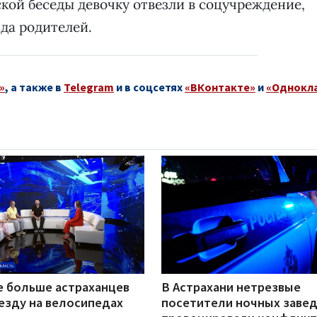
ой беседы девочку отвезли в соцучреждение,
зда родителей.
»
, а также в
Telegram
и в соцсетях
«ВКонтакте»
и
«Однокл
е больше астраханцев
В Астрахани нетрезвые
езду на велосипедах
посетители ночных заве