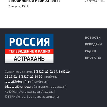
«Мобильный избиратель»
7 августа, 18:34
7 августа, 19:14
НОВОСТИ
ПЕРЕДАЧИ
РАДИО
ПРОЕКТЫ
Свяжитесь с нами:
8 (8512) 25-02-64
,
8 (8512)
28-17-62
,
8 (8512) 25-84-70
- приёмная
lotos@lotos.rfn.ru
(приёмная)
trklotos@yandex.ru
(интернет-редакция)
414040, г. Астрахань, ул. Ляхова, 4
© ГТРК Лотос. Все права защищены.