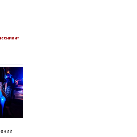
ассники»
дений