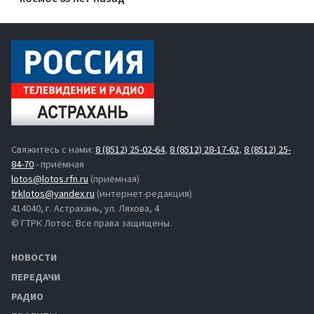
Свяжитесь с нами:
8 (8512) 25-02-64
,
8 (8512) 28-17-62
,
8 (8512) 25-
84-70
- приёмная
lotos@lotos.rfn.ru
(приёмная)
trklotos@yandex.ru
(интернет-редакция)
414040, г. Астрахань, ул. Ляхова, 4
© ГТРК Лотос. Все права защищены.
НОВОСТИ
ПЕРЕДАЧИ
РАДИО