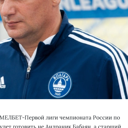
 МЕЛБЕТ-Первой лиги чемпионата России по
удет готовить не Андраник Бабаян, а старший