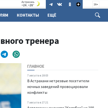
16+
ЕЛЯМ
КОНТАКТЫ
ЕЩЁ
авного тренера
ГЛАВНОЕ
7 августа в 18:03
В Астрахани нетрезвые посетители
ночных заведений провоцировали
конфликты
7 августа в 17:21
Астраханцы оценили "Колобка" на 100