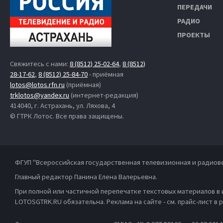
ПЕРЕДАЧИ
РАДИО
ПРОЕКТЫ
Свяжитесь с нами:
8 (8512) 25-02-64
,
8 (8512)
28-17-62
,
8 (8512) 25-84-70
- приёмная
lotos@lotos.rfn.ru
(приёмная)
trklotos@yandex.ru
(интернет-редакция)
414040, г. Астрахань, ул. Ляхова, 4
© ГТРК Лотос. Все права защищены.
ФГУП "Всероссийская государственная телевизионная и радиов
Главный редактор Панина Елена Валерьевна.
При полной или частичной перепечатке текстовых материалов в
LOTOSGTRK.RU обязательна. Реклама на сайте - см. прайс-лист в