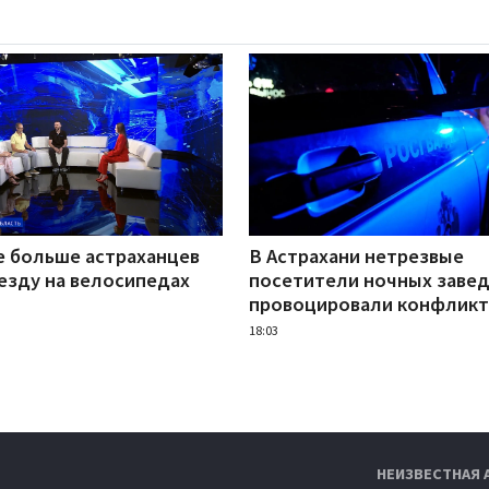
е больше астраханцев
В Астрахани нетрезвые
езду на велосипедах
посетители ночных заве
провоцировали конфлик
18:03
НЕИЗВЕСТНАЯ 