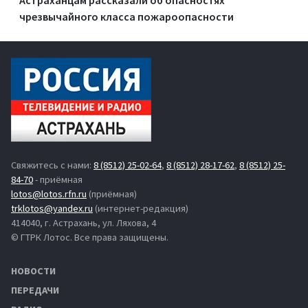
чрезвычайного класса пожароопасности
Свяжитесь с нами:
8 (8512) 25-02-64
,
8 (8512) 28-17-62
,
8 (8512) 25-
84-70
- приёмная
lotos@lotos.rfn.ru
(приёмная)
trklotos@yandex.ru
(интернет-редакция)
414040, г. Астрахань, ул. Ляхова, 4
© ГТРК Лотос. Все права защищены.
НОВОСТИ
ПЕРЕДАЧИ