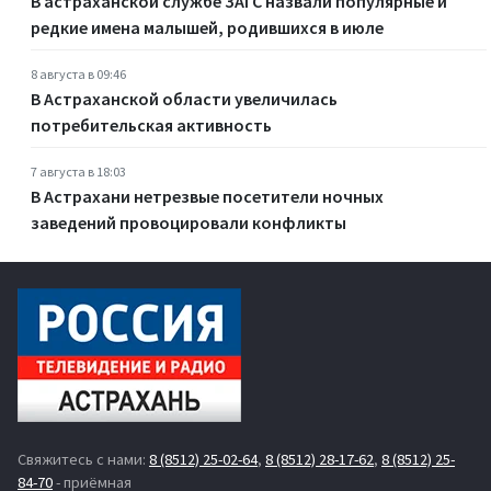
В астраханской службе ЗАГС назвали популярные и
редкие имена малышей, родившихся в июле
8 августа в 09:46
В Астраханской области увеличилась
потребительская активность
7 августа в 18:03
В Астрахани нетрезвые посетители ночных
заведений провоцировали конфликты
Свяжитесь с нами:
8 (8512) 25-02-64
,
8 (8512) 28-17-62
,
8 (8512) 25-
84-70
- приёмная