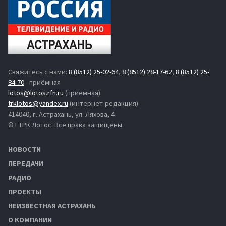
Свяжитесь с нами:
8 (8512) 25-02-64
,
8 (8512) 28-17-62
,
8 (8512) 25-
84-70
- приёмная
lotos@lotos.rfn.ru
(приёмная)
trklotos@yandex.ru
(интернет-редакция)
414040, г. Астрахань, ул. Ляхова, 4
© ГТРК Лотос. Все права защищены.
НОВОСТИ
ПЕРЕДАЧИ
РАДИО
ПРОЕКТЫ
НЕИЗВЕСТНАЯ АСТРАХАНЬ
О КОМПАНИИ