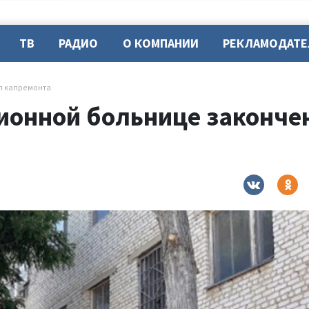
ТВ
РАДИО
О КОМПАНИИ
РЕКЛАМОДАТ
п капремонта
ионной больнице закончен