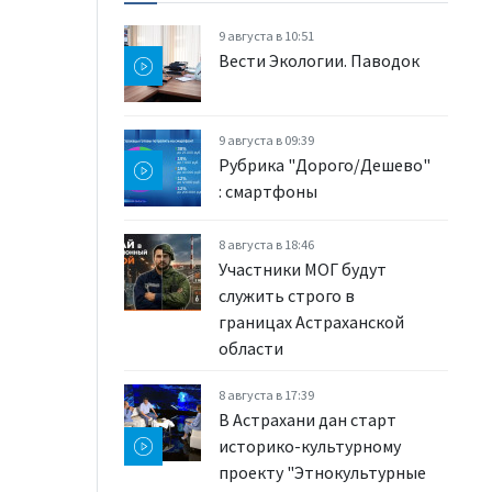
9 августа в 10:51
Вести Экологии. Паводок
9 августа в 09:39
Рубрика "Дорого/Дешево"
: смартфоны
8 августа в 18:46
Участники МОГ будут
служить строго в
границах Астраханской
области
8 августа в 17:39
В Астрахани дан старт
историко-культурному
проекту "Этнокультурные