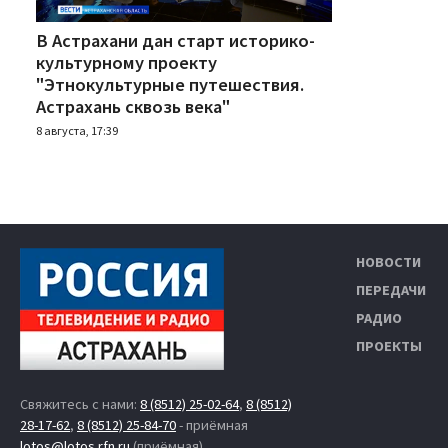
В Астрахани дан старт историко-
культурному проекту
"Этнокультурные путешествия.
Астрахань сквозь века"
8 августа, 17:39
НОВОСТИ
ПЕРЕДАЧИ
РАДИО
ПРОЕКТЫ
Свяжитесь с нами:
8 (8512) 25-02-64
,
8 (8512)
28-17-62
,
8 (8512) 25-84-70
- приёмная
lotos@lotos.rfn.ru
(приёмная)