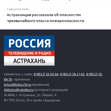
7 августа в 15:36
Астраханцам рассказали об опасностях
чрезвычайного класса пожароопасности
Свяжитесь с нами:
8 (8512) 25-02-64
,
8 (8512) 28-17-62
,
8 (8512) 25-
84-70
- приёмная
lotos@lotos.rfn.ru
(приёмная)
trklotos@yandex.ru
(интернет-редакция)
414040, г. Астрахань, ул. Ляхова, 4
© ГТРК Лотос. Все права защищены.