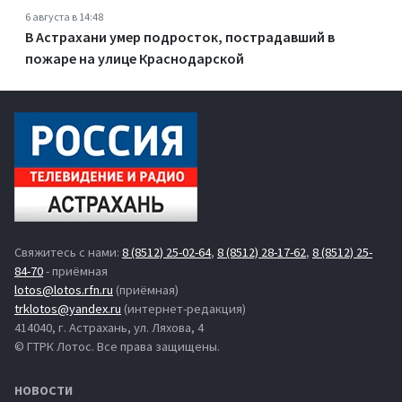
6 августа в 14:48
В Астрахани умер подросток, пострадавший в
пожаре на улице Краснодарской
Свяжитесь с нами:
8 (8512) 25-02-64
,
8 (8512) 28-17-62
,
8 (8512) 25-
84-70
- приёмная
lotos@lotos.rfn.ru
(приёмная)
trklotos@yandex.ru
(интернет-редакция)
414040, г. Астрахань, ул. Ляхова, 4
© ГТРК Лотос. Все права защищены.
НОВОСТИ